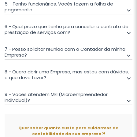
5 - Tenho funcionários. Vocês fazem a folha de
pagamento
keyboard_arrow_down
6 - Qual prazo que tenho para cancelar o contrato de
prestação de serviços com?
keyboard_arrow_down
7 - Posso solicitar reunião com o Contador da minha
Empresa?
keyboard_arrow_down
8 - Quero abrir uma Empresa, mas estou com dúvidas,
o que devo fazer?
keyboard_arrow_down
9 - Vocês atendem MEI (Microempreendedor
individual)?
keyboard_arrow_down
Quer saber quanto custa para cuidarmos da
contabilidade da sua empresa?!