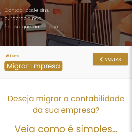
Contabilidade sim,
burocracia não.
É disso que eu preciso!
Home
VOLTAR
Migrar Empresa
Deseja migrar a contabilidade
da sua empresa?
Veja como é simples...