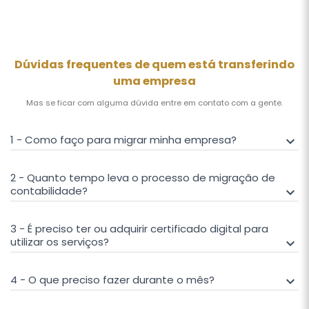
Dúvidas frequentes de quem está transferindo
uma empresa
Mas se ficar com alguma dúvida entre em contato com a gente.
1 - Como faço para migrar minha empresa?
keyboard_arrow_down
2 - Quanto tempo leva o processo de migração de
contabilidade?
keyboard_arrow_down
3 - É preciso ter ou adquirir certificado digital para
utilizar os serviços?
keyboard_arrow_down
4 - O que preciso fazer durante o mês?
keyboard_arrow_down