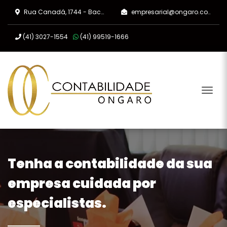
Rua Canadá, 1744 - Bacacheri, Curitiba/PR
empresarial@ongaro.com.br
(41)
3027-1554
(41)
99519-1666
Tog
Tenha a contabilidade da sua
empresa cuidada por
especialistas.