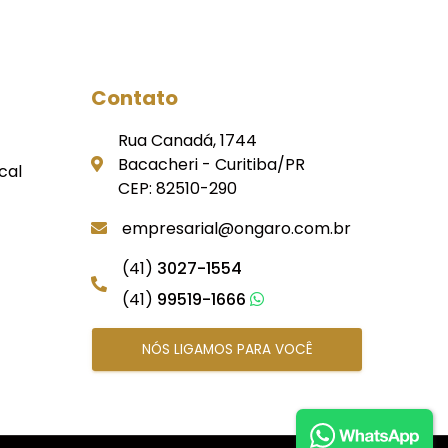
Contato
Rua Canadá, 1744
Bacacheri - Curitiba/PR
cal
CEP: 82510-290
empresarial@ongaro.com.br
(41)
3027-1554
(41)
99519-1666
NÓS LIGAMOS PARA VOCÊ
At