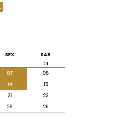
SEX
SAB
01
07
08
14
15
21
22
28
29